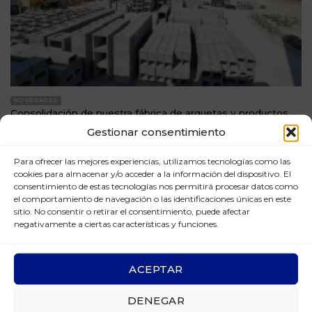
NOVEDADES
Consolidación de nuestra fábrica de arquetas y productos
especiales
Gestionar consentimiento
La fábrica de arquetas y productos especiales que comenzó
a funcionar en 2023, está consolidada.
Para ofrecer las mejores experiencias, utilizamos tecnologías como las
cookies para almacenar y/o acceder a la información del dispositivo. El
LEER MÁS
consentimiento de estas tecnologías nos permitirá procesar datos como
el comportamiento de navegación o las identificaciones únicas en este
sitio. No consentir o retirar el consentimiento, puede afectar
negativamente a ciertas características y funciones.
ACEPTAR
DENEGAR
Enlaces de interés