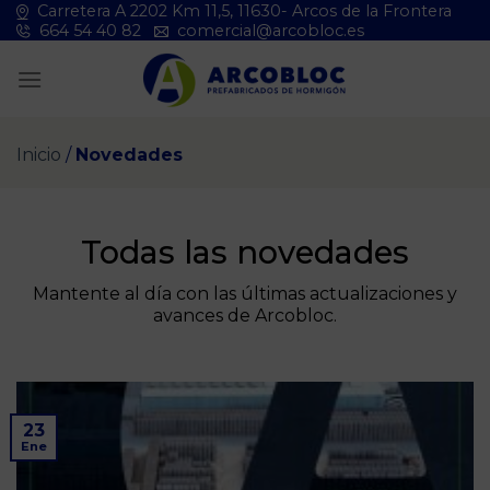
Saltar
Carretera A 2202 Km 11,5, 11630- Arcos de la Frontera
664 54 40 82
comercial@arcobloc.es
al
contenido
Inicio
/
Novedades
Todas las novedades
Mantente al día con las últimas actualizaciones y
avances de Arcobloc.
23
Ene