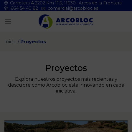
Saltar
Carretera A 2202 Km 11,5, 11630- Arcos de la Frontera
664 54 40 82
comercial@arcobloc.es
al
contenido
Inicio
/
Proyectos
Proyectos
Explora nuestros proyectos más recientes y
descubre cómo Arcobloc está innovando en cada
iniciativa.