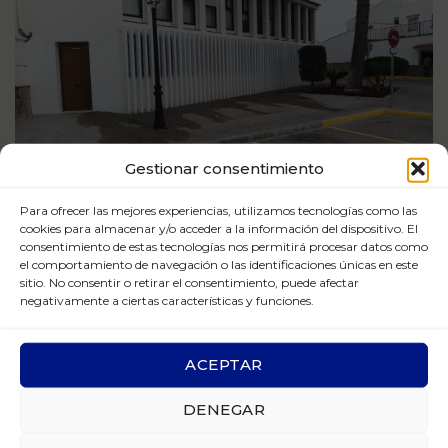
Gestionar consentimiento
Para ofrecer las mejores experiencias, utilizamos tecnologías como las
cookies para almacenar y/o acceder a la información del dispositivo. El
Lamas decorativas
consentimiento de estas tecnologías nos permitirá procesar datos como
el comportamiento de navegación o las identificaciones únicas en este
sitio. No consentir o retirar el consentimiento, puede afectar
Piezas prefabricadas de hormigón, diseñadas a
negativamente a ciertas características y funciones.
medida, con función decorativa para la formación de
una balaustrada.
ACEPTAR
CLIENTE
Diputación provincial de Cádiz
DENEGAR
AÑO
2024
LOCALIZACIÓN
Castellar de la Frontera