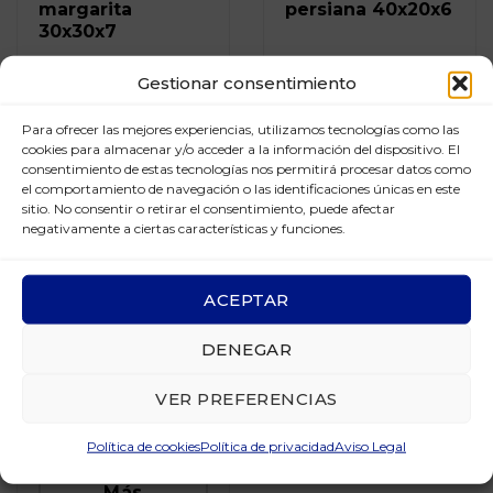
margarita
persiana 40x20x6
30x30x7
Más
Gestionar consentimiento
Más
información
información
Para ofrecer las mejores experiencias, utilizamos tecnologías como las
cookies para almacenar y/o acceder a la información del dispositivo. El
consentimiento de estas tecnologías nos permitirá procesar datos como
el comportamiento de navegación o las identificaciones únicas en este
sitio. No consentir o retirar el consentimiento, puede afectar
negativamente a ciertas características y funciones.
ACEPTAR
DENEGAR
VER PREFERENCIAS
20039 Celosía
persiana 40x40x6
Política de cookies
Política de privacidad
Aviso Legal
Más