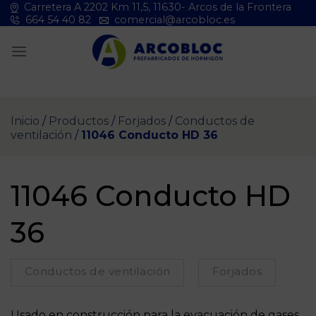
Saltar
Carretera A 2202 Km 11,5, 11630- Arcos de la Frontera
664 54 40 82
comercial@arcobloc.es
al
contenido
Inicio
/
Productos
/
Forjados
/
Conductos de
ventilación
/
11046 Conducto HD 36
11046 Conducto HD
36
Conductos de ventilación
Forjados
Usado en construcción para la evacuación de gases.